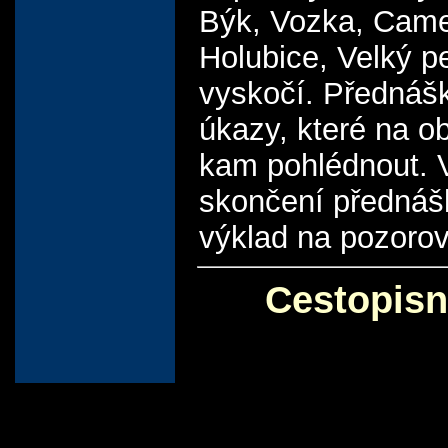
Býk, Vozka, Camelo
Holubice, Velký p
vyskočí. Přednáš
úkazy, které na o
kam pohlédnout. V
skončení přednáš
výklad na pozorov
Cestopisn