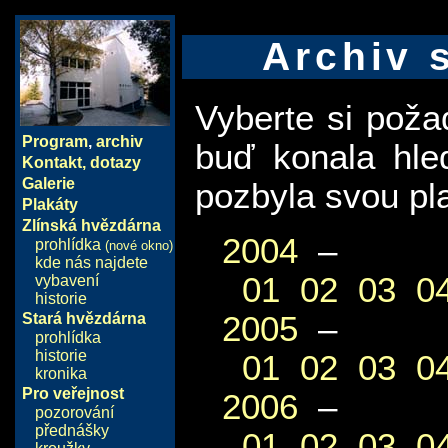
Archiv 
Vyberte si pož
Program
,
archiv
buď konala hle
Kontakt, dotazy
Galerie
pozbyla svou pla
Plakáty
Zlínská hvězdárna
2004
–
prohlídka
(nové okno)
kde nás najdete
01
02
03
0
vybavení
historie
2005
–
Stará hvězdárna
prohlídka
historie
01
02
03
0
kronika
Pro veřejnost
2006
–
pozorování
přednášky
01
02
03
0