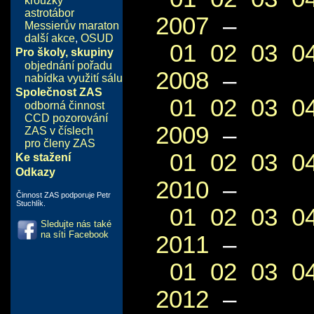
kroužky
astrotábor
2007
–
Messierův maraton
další akce
,
OSUD
01
02
03
0
Pro školy, skupiny
objednání pořadu
2008
–
nabídka využití sálu
Společnost ZAS
01
02
03
0
odborná činnost
CCD pozorování
2009
–
ZAS v číslech
pro členy ZAS
01
02
03
0
Ke stažení
Odkazy
2010
–
Činnost ZAS podporuje Petr
Stuchlík.
01
02
03
0
Sledujte nás také
na síti Facebook
2011
–
01
02
03
0
2012
–