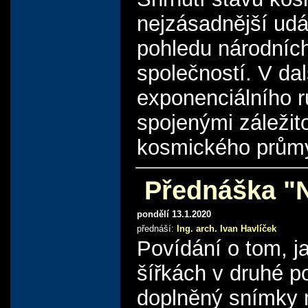
nejzásadnější udá
pohledu národníc
společností. V da
exponenciálního r
spojenými záleži
kosmického průmy
Přednáška "N
pondělí 13.1.2020
přednáší:
Ing. arch. Ivan Havlíček
Povídání o tom, 
šířkách v druhé p
doplněný snímky m