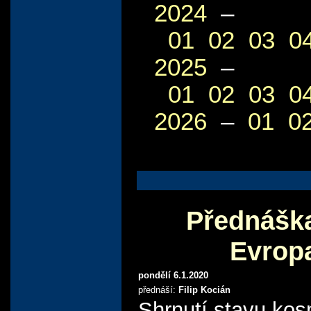
2024
–
01
02
03
0
2025
–
01
02
03
0
2026
–
01
0
Přednáška
Evropa
pondělí 6.1.2020
přednáší:
Filip Kocián
Shrnutí stavu kos