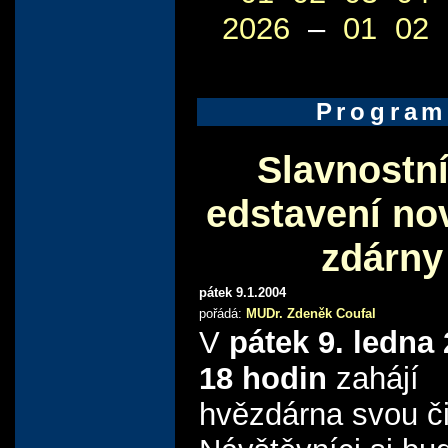
2026
–
01
02
Program
Slavnostn
edstavení no
zdárny
pátek 9.1.2004
pořádá:
MUDr. Zdeněk Coufal
V
pátek 9. ledna
18 hodin
zahájí
hvězdárna svou či