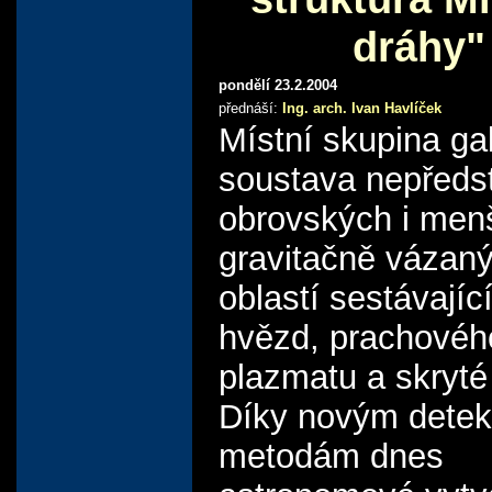
dráhy"
pondělí 23.2.2004
přednáší:
Ing. arch. Ivan Havlíček
Místní skupina gal
soustava nepředst
obrovských i men
gravitačně vázan
oblastí sestávajíc
hvězd, prachovéh
plazmatu a skryté
Díky novým dete
metodám dnes