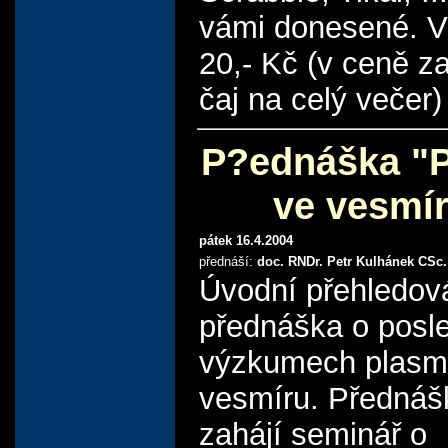
vámi donesené. V
20,- Kč (v ceně z
čaj na celý večer)
P?ednáška "
ve vesmí
pátek 16.4.2004
přednáší:
doc. RNDr. Petr Kulhánek CSc.
Úvodní přehledov
přednáška o posl
výzkumech plasm
vesmíru. Přednáš
zahájí seminář o