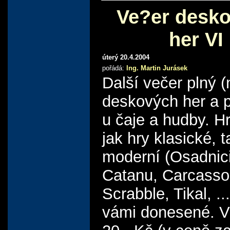
Ve?er desk
her VI
úterý 20.4.2004
pořádá:
Ing. Martin Jurásek
Další večer plný (
deskových her a 
u čaje a hudby. Hr
jak hry klasické, t
moderní (Osadnici
Catanu, Carcasso
Scrabble, Tikal, ..
vámi donesené. V