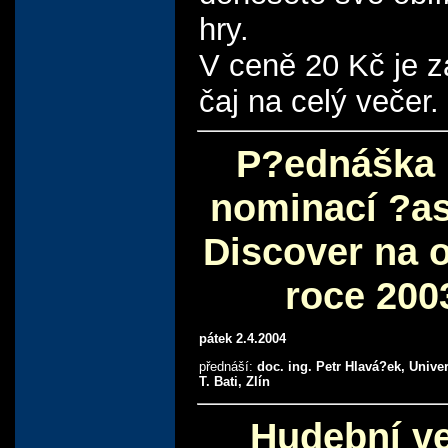
hry.
V ceně 20 Kč je z
čaj na celý večer.
P?ednáška 
nominací ?a
Discover na o
roce 200
pátek 2.4.2004
přednáší:
doc. ing. Petr Hlavá?ek, Univer
T. Bati, Zlín
Hudební v