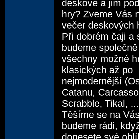
deskové a jim po
hry? Zveme Vás n
večer deskových 
Při dobrém čaji a
budeme společně 
všechny možné h
klasických až po
nejmodernější (Os
Catanu, Carcasso
Scrabble, Tikal, ...
Těšíme se na Vás
budeme rádi, když
donesete své obl