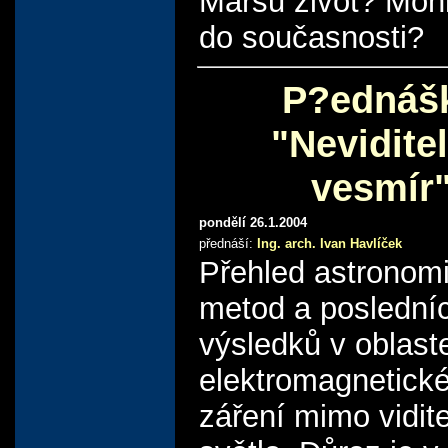
Marsu život? Mohl
do současnosti?
P?ednáš
"Nevidite
vesmír
pondělí 26.1.2004
přednáší:
Ing. arch. Ivan Havlíček
Přehled astronom
metod a poslední
výsledků v oblast
elektromagnetick
záření mimo vidit