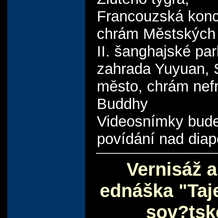
Francouzská kon
chrám Městských
II. šanghajské par
zahrada Yuyuan, 
město, chrám nefr
Buddhy
Videosnímky bude 
povídání nad diap
Vernisáž a
ednáška "Taj
sov?tsk