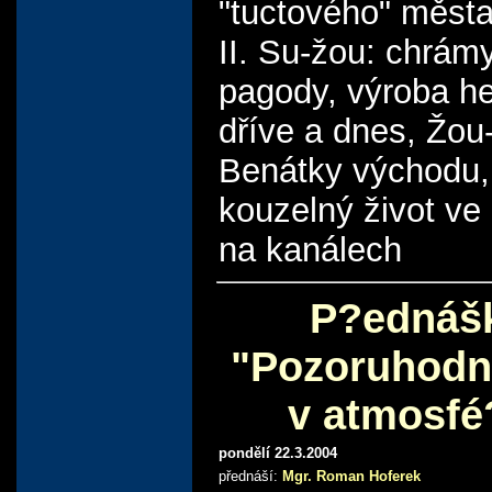
"tuctového" měst
II. Su-žou: chrámy
pagody, výroba h
dříve a dnes, Žou
Benátky východu,
kouzelný život ve
na kanálech
P?ednáš
"Pozoruhodn
v atmosfé
pondělí 22.3.2004
přednáší:
Mgr. Roman Hoferek