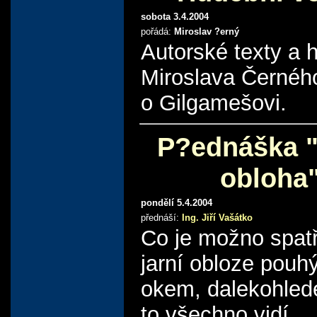
sobota 3.4.2004
pořádá:
Miroslav ?erný
Autorské texty a 
Miroslava Černéh
o Gilgamešovi.
P?ednáška "
obloha
pondělí 5.4.2004
přednáší:
Ing. Jiří Vašátko
Co je možno spatř
jarní obloze pou
okem, dalekohled
to všechno vidí