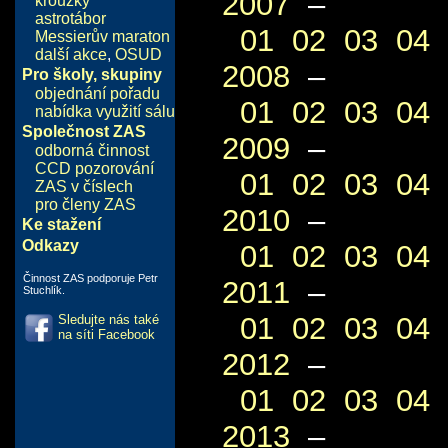
2007
–
kroužky
astrotábor
01
02
03
04
Messierův maraton
další akce
,
OSUD
2008
–
Pro školy, skupiny
objednání pořadu
01
02
03
04
nabídka využití sálu
Společnost ZAS
2009
–
odborná činnost
CCD pozorování
01
02
03
04
ZAS v číslech
pro členy ZAS
2010
–
Ke stažení
Odkazy
01
02
03
04
Činnost ZAS podporuje Petr
2011
–
Stuchlík.
01
02
03
04
Sledujte nás také
na síti Facebook
2012
–
01
02
03
04
2013
–