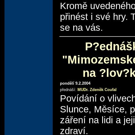
Kromě uvedeného
přinést i své hry.
se na vás.
P?ednáš
"Mimozemské
na ?lov?
pondělí 9.2.2004
přednáší:
MUDr. Zdeněk Coufal
Povídání o vlivec
Slunce, Měsíce, p
záření na lidi a jej
zdraví.