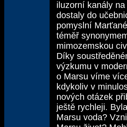
iluzorní kanály n
dostaly do učebni
pomyslní Marťané 
téměř synonymem
mimozemskou civil
Díky soustředěn
výzkumu v moder
o Marsu víme víc
kdykoliv v minulos
nových otázek př
ještě rychleji. Byl
Marsu voda? Vzni