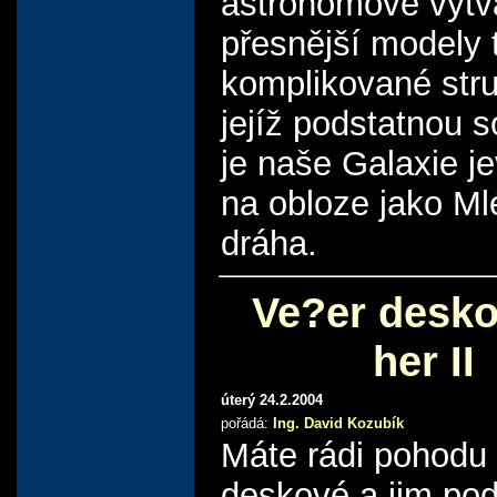
astronomové vytvá
přesnější modely 
komplikované stru
jejíž podstatnou s
je naše Galaxie je
na obloze jako M
dráha.
Ve?er desk
her II
úterý 24.2.2004
pořádá:
Ing. David Kozubík
Máte rádi pohodu
deskové a jim po