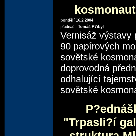
kosmonaut
pondělí 16.2.2004
přednáší:
Tomáš P?ibyl
Vernisáž výstavy p
90 papírových mo
sovětské kosmona
doprovodná před
odhalující tajemst
sovětské kosmona
P?ednáš
"Trpasli?í ga
struktura M