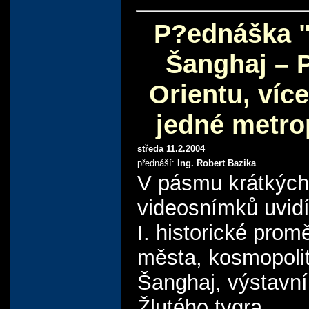
P?ednáška "
Šanghaj – P
Orientu, více
jedné metro
středa 11.2.2004
přednáší:
Ing. Robert Bazika
V pásmu krátkých
videosnímků uvidí
I. historické prom
města, kosmopolit
Šanghaj, výstavní
Žlutého tygra,