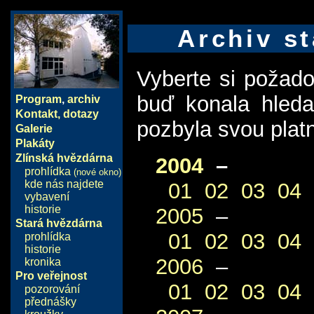
Archiv st
Vyberte si požad
buď konala hled
Program
,
archiv
Kontakt, dotazy
pozbyla svou plat
Galerie
Plakáty
Zlínská hvězdárna
2004
–
prohlídka
(nové okno)
kde nás najdete
01
02
03
04
vybavení
historie
2005
–
Stará hvězdárna
01
02
03
04
prohlídka
historie
2006
–
kronika
Pro veřejnost
01
02
03
04
pozorování
přednášky