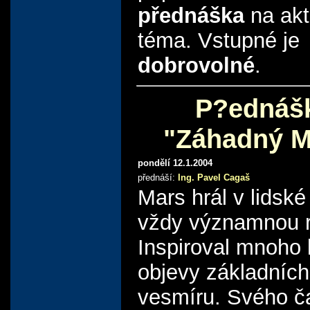
přednáška
na akt
téma. Vstupné je
dobrovolné
.
P?ednáš
"Záhadný M
pondělí 12.1.2004
přednáší:
Ing. Pavel Cagaš
Mars hrál v lidské 
vždy významnou ro
Inspiroval mnoho 
objevy základníc
vesmíru. Svého č