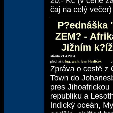
20,- Kč (v ceně z
čaj na celý večer)
P?ednáška 
ZEM? - Afri
Jižním k?í
středa 21.4.2004
přednáší:
Ing. arch. Ivan Havlíček
v
Zpráva o cestě z
Town do Johanes
pres Jihoafrickou
republiku a Lesot
Indický oceán, M