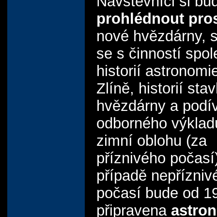
Návštěvníci si bu
prohlédnout pro
nové hvězdárny, 
se s činností spol
historií astronomi
Zlíně, historií st
hvězdárny a podív
odborného výklad
zimní oblohu (za
příznivého počasí
případě nepřízniv
počasí bude od 1
připravena
astro