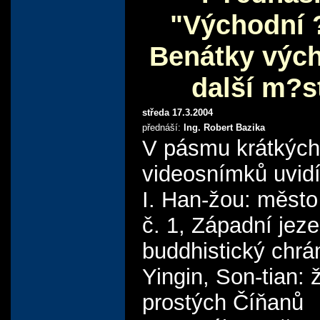
"Východní 
Benátky výc
další m?s
středa 17.3.2004
přednáší:
Ing. Robert Bazika
V pásmu krátkých
videosnímků uvidí
I. Han-žou: město
č. 1, Západní jeze
buddhistický chr
Yingin, Son-tian: ž
prostých Číňanů