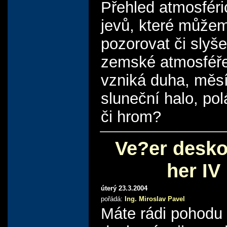
Přehled atmosfér
jevů, které může
pozorovat či slyše
zemské atmosféře
vzniká duha, měsí
sluneční halo, pol
či hrom?
Ve?er desk
her IV
úterý 23.3.2004
pořádá:
Ing. Miroslav Pavel
Máte rádi pohodu