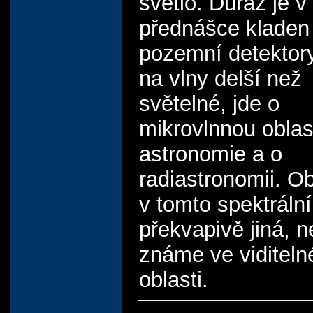
světlo. Důraz je v
přednášce kladen
pozemní detektory
na vlny delší než
světelné, jde o
mikrovlnnou oblas
astronomie a o
radiastronomii. Ob
v tomto spektráln
překvapivě jiná, ne
známe ve viditeln
oblasti.