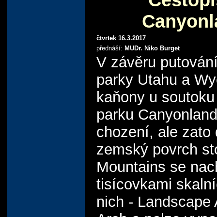
Canyonl
čtvrtek 16.3.2017
přednáší:
MUDr. Niko Burget
V závěru putován
parky Utahu a Wyo
kaňony u soutoku
parku Canyonland
chození, ale zato
zemský povrch sto
Mountains se nach
tisícovkami skaln
nich - Landscape