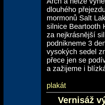
Arch a nelze vyne
dlouhého přejezdu
mormonů Salt Lake
silnice Beartooth
za nejkrásnější si
podnikneme 3 denn
vysokých sedel zn
přece jen se podí
a zažijeme i blízk
plakát
Vernisáž v