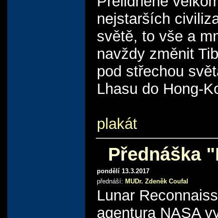
Přelidněné velkom
nejstarších civili
světě, to vše a m
navždy změnit Tibe
pod střechou svět
Lhasu do Hong-K
plakát
Přednáška "
pondělí 13.3.2017
přednáší:
MUDr. Zdeněk Coufal
Lunar Reconnaissa
agentura NASA vy