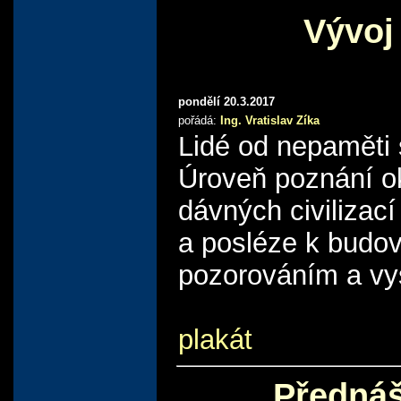
Vývoj
pondělí 20.3.2017
pořádá:
Ing. Vratislav Zíka
Lidé od nepaměti s
Úroveň poznání ok
dávných civilizac
a posléze k budov
pozorováním a vy
plakát
Přednáš