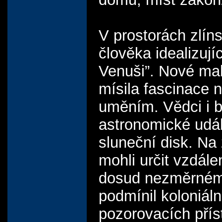
V prostorách zlín
člověka idealizují
Venuši”. Nové malb
mísila fascinace
uměním. Vědci i bá
astronomické udál
sluneční disk. Na
mohli určit vzdál
dosud nezměrnému
podmínil koloniál
pozorovacích příst