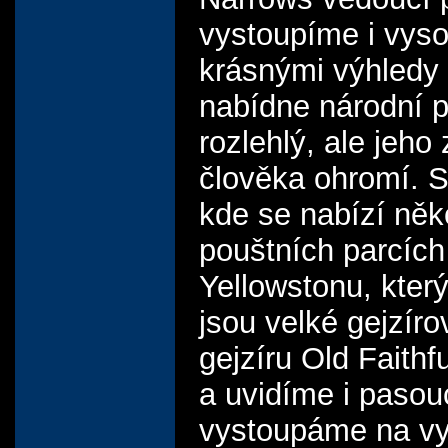
vystoupíme i vyso
krásnými výhledy 
nabídne národní p
rozlehlý, ale jeh
člověka ohromí. 
kde se nabízí něk
pouštních parcíc
Yellowstonu, kter
jsou velké gejzír
gejzíru Old Faith
a uvidíme i pasou
vystoupáme na vys