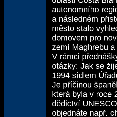
oblasti Costa Bl
autonomního regio
a následném přist
město stalo vyhl
domovem pro nově
zemí Maghrebu a 
V rámci přednášk
otázky: Jak se žij
1994 sídlem Úřadu
Je příčinou španě
která byla v roce
dědictví UNESCO? 
objednáte např. c