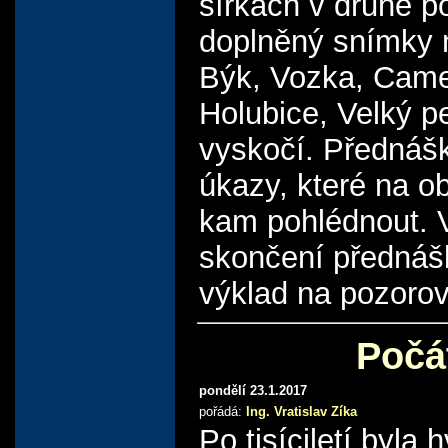
šířkách v druhé p
doplněný snímky m
Býk, Vozka, Camelo
Holubice, Velký p
vyskočí. Přednáš
úkazy, které na o
kam pohlédnout. V
skončení přednáš
výklad na pozorov
Počá
pondělí 23.1.2017
pořádá:
Ing. Vratislav Zíka
Po tisíciletí byla