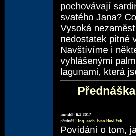
pochovávají sardi
svatého Jana? Co
Vysoká nezaměstnan
nedostatek pitné 
Navštívíme i někte
vyhlášenými palmo
lagunami, která j
Přednáška 
pondělí 6.3.2017
přednáší:
Ing. arch. Ivan Havlíček
Povídání o tom, 