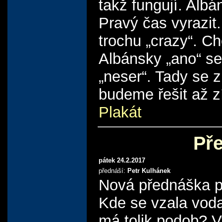
takž fungují. Albá
Pravý čas vyrazit
trochu „crazy“. Ch
Albánsky „ano“ se 
„neser“. Tady se z
budeme řešit až zí
Plakát
Př
pátek 24.2.2017
přednáší:
Petr Kulhánek
Nová přednáška pr
Kde se vzala voda,
má tolik podob? V