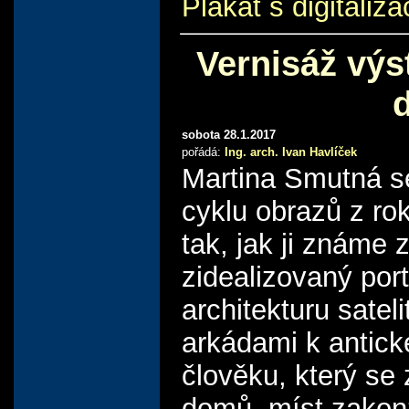
Plakát s digitaliz
Vernisáž výs
sobota 28.1.2017
pořádá:
Ing. arch. Ivan Havlíček
Martina Smutná se
cyklu obrazů z ro
tak, jak ji známe 
zidealizovaný port
architekturu satel
arkádami k antick
člověku, který se
domů, míst zakon