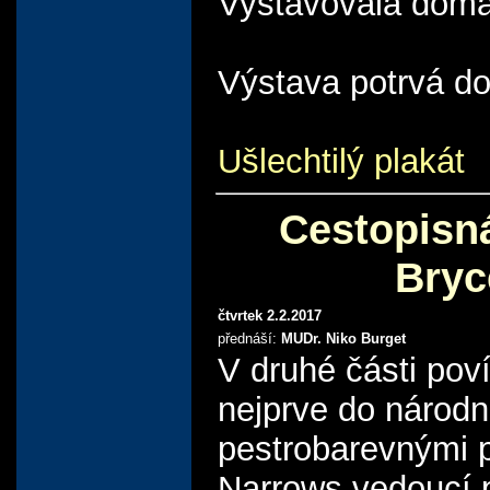
Vystavovala doma 
Výstava potrvá do
Ušlechtilý plakát
Cestopisná
Bryc
čtvrtek 2.2.2017
přednáší:
MUDr. Niko Burget
V druhé části pov
nejprve do národn
pestrobarevnými 
Narrows vedoucí p