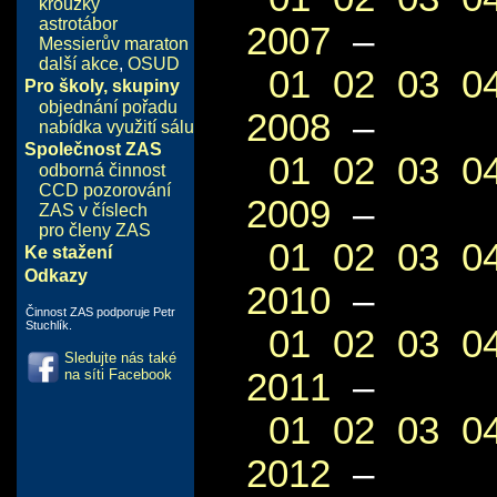
kroužky
astrotábor
2007
–
Messierův maraton
další akce
,
OSUD
01
02
03
0
Pro školy, skupiny
objednání pořadu
2008
–
nabídka využití sálu
Společnost ZAS
01
02
03
0
odborná činnost
CCD pozorování
2009
–
ZAS v číslech
pro členy ZAS
01
02
03
0
Ke stažení
Odkazy
2010
–
Činnost ZAS podporuje Petr
Stuchlík.
01
02
03
0
Sledujte nás také
2011
–
na síti Facebook
01
02
03
0
2012
–