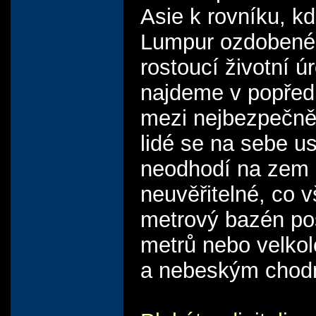
Asie k rovníku, kd
Lumpur ozdobené b
rostoucí životní úr
najdeme v popředí 
mezi nejbezpečněj
lidé se na sebe u
neodhodí na zem p
neuvěřitelné, co 
metrový bazén pos
metrů nebo velko
a nebeským chod