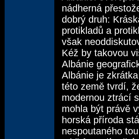
nádherná přestože
dobrý druh: Krás
protikladů a proti
však neoddiskutova
Kéž by takovou v
Albánie geografick
Albánie je zkrátka
této země tvrdí, ž
modernou ztrácí s
mohla být právě vý
horská příroda st
nespoutaného toulá