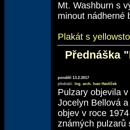
Mt. Washburn s v
minout nádherné 
Plakát s yellows
Přednáška "
pondělí 13.2.2017
přednáší:
Ing. arch. Ivan Havlíček
Pulzary objevila 
Jocelyn Bellová a 
objev v roce 197
známých pulzarů s