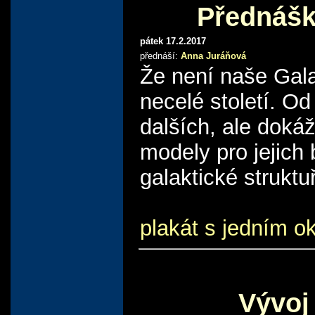
Přednášk
pátek 17.2.2017
přednáší:
Anna Juráňová
Že není naše Galax
necelé století. O
dalších, ale doká
modely pro jejich
galaktické struktu
plakát s jedním 
Vývoj