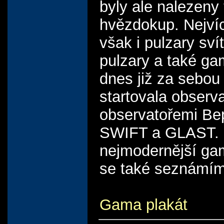
byly ale nalezeny
hvězdokup. Nejvíc
však i pulzary sví
pulzary a také g
dnes již za sebou 
startovala obser
observatořemi B
SWIFT a GLAST. O
nejmodernější gam
se také seznámím
Gama plakát