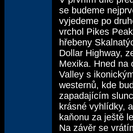
se budeme nejprve
vyjedeme po druhé
vrchol Pikes Pea
hřebeny Skalnatýc
Dollar Highway, z
Mexika. Hned na 
Valley s ikonický
westernů, kde bud
zapadajícím slun
krásné vyhlídky, a
kaňonu za ještě l
Na závěr se vrátí