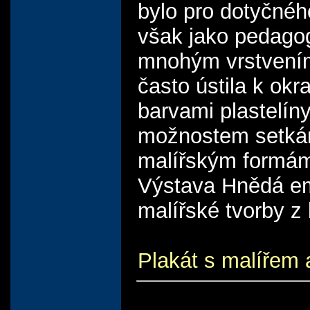
bylo pro dotyčnéh
však jako pedago
mnohým vrstvením,
často ústila k okr
barvami plastelíny
možnostem setkán
malířským formá
Výstava Hnědá em
malířské tvorby z 
Plakát s malířem