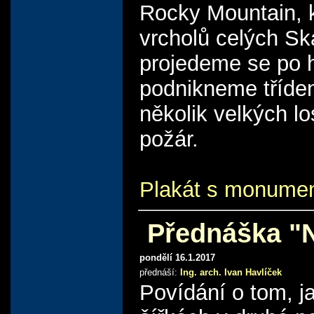
Rocky Mountain, 
vrcholů celých Sk
projedeme se po h
podnikneme tříden
několik velkých l
požár.
Plakát s monume
Přednáška "N
pondělí 16.1.2017
přednáší:
Ing. arch. Ivan Havlíček
Povídání o tom, 