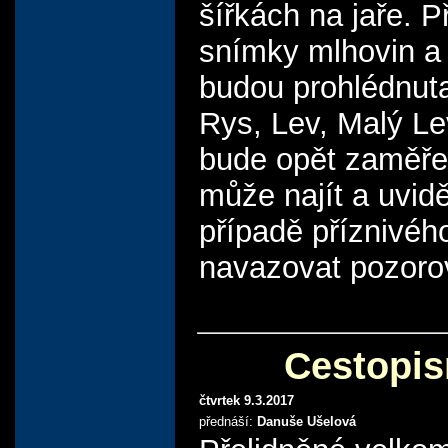
šířkách na jaře. 
snímky mlhovin a 
budou prohlédnut
Rys, Lev, Malý L
bude opět zaměřen
může najít a uvid
případě příznivé
navazovat pozorov
Cestopis
čtvrtek 9.3.2017
přednáší:
Danuše Ušelová