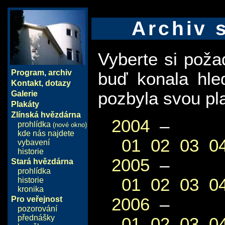
Archiv 
Vyberte si pož
Program
,
archiv
buď konala hle
Kontakt, dotazy
pozbyla svou pla
Galerie
Plakáty
Zlínská hvězdárna
2004
–
prohlídka
(nové okno)
kde nás najdete
01
02
03
0
vybavení
historie
2005
–
Stará hvězdárna
prohlídka
01
02
03
0
historie
kronika
2006
–
Pro veřejnost
pozorování
přednášky
01
02
03
0