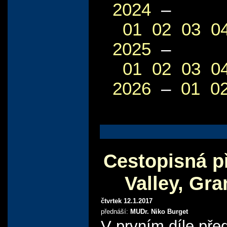
2024
–
01
02
03
0
2025
–
01
02
03
0
2026
–
01
0
Cestopisná p
Valley, Gr
čtvrtek 12.1.2017
přednáší:
MUDr. Niko Burget
V prvním díle př