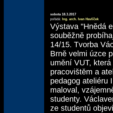
sobota 18.3.2017
pořádá:
Ing. arch. Ivan Havlíček
Výstava "Hnědá 
souběžně probíhaj
14/15. Tvorba Vác
Brně velmi úzce p
umění VUT, která 
pracovištěm a ate
pedagog ateliéru 
maloval, vzájemně
studenty. Václav
ze studentů objevi