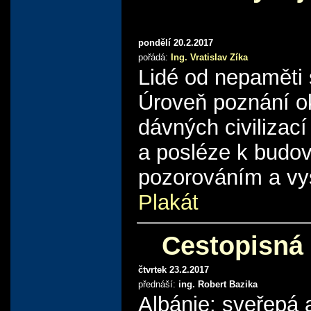
pondělí 20.2.2017
pořádá:
Ing. Vratislav Zíka
Lidé od nepaměti s
Úroveň poznání ok
dávných civilizac
a posléze k budov
pozorováním a vy
Plakát
Cestopisná
čtvrtek 23.2.2017
přednáší:
ing. Robert Bazika
Albánie: sveřepá 