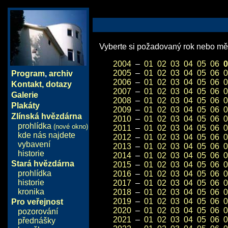
Vyberte si požadovaný rok nebo měs
2004
–
01
02
03
04
05
06
0
2005
–
01
02
03
04
05
06
0
Program
,
archiv
2006
–
01
02
03
04
05
06
0
Kontakt, dotazy
2007
–
01
02
03
04
05
06
0
Galerie
2008
–
01
02
03
04
05
06
0
Plakáty
2009
–
01
02
03
04
05
06
0
Zlínská hvězdárna
2010
–
01
02
03
04
05
06
0
prohlídka
(nové okno)
2011
–
01
02
03
04
05
06
0
kde nás najdete
2012
–
01
02
03
04
05
06
0
vybavení
2013
–
01
02
03
04
05
06
0
historie
2014
–
01
02
03
04
05
06
0
Stará hvězdárna
2015
–
01
02
03
04
05
06
0
prohlídka
2016
–
01
02
03
04
05
06
0
historie
2017
–
01
02
03
04
05
06
0
kronika
2018
–
01
02
03
04
05
06
0
2019
–
01
02
03
04
05
06
0
Pro veřejnost
2020
–
01
02
03
04
05
06
0
pozorování
2021
–
01
02
03
04
05
06
0
přednášky