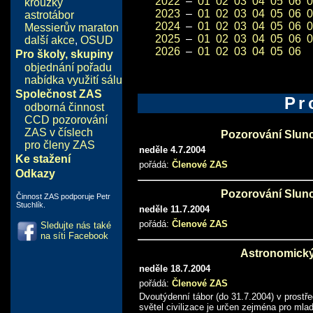
2022
–
01
02
03
04
05
06
0
kroužky
2023
–
01
02
03
04
05
06
0
astrotábor
2024
–
01
02
03
04
05
06
0
Messierův maraton
2025
–
01
02
03
04
05
06
0
další akce
,
OSUD
2026
–
01
02
03
04
05
06
Pro školy, skupiny
objednání pořadu
nabídka využití sálu
Společnost ZAS
Pr
odborná činnost
CCD pozorování
ZAS v číslech
Pozorování Slun
pro členy ZAS
neděle 4.7.2004
Ke stažení
pořádá:
Členové ZAS
Odkazy
Pozorování Slun
Činnost ZAS podporuje Petr
Stuchlík.
neděle 11.7.2004
pořádá:
Členové ZAS
Sledujte nás také
na síti Facebook
Astronomický
neděle 18.7.2004
pořádá:
Členové ZAS
Dvoutýdenní tábor (do 31.7.2004) v prostř
světel civilizace je určen zejména pro m