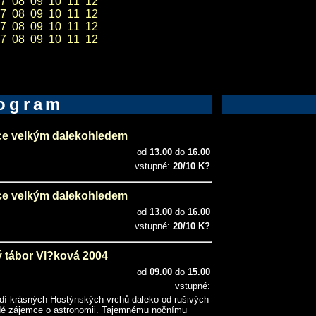
7
08
09
10
11
12
7
08
09
10
11
12
7
08
09
10
11
12
7
08
09
10
11
12
ogram
ce velkým dalekohledem
od
13.00
do
16.00
vstupné:
20/10 K?
ce velkým dalekohledem
od
13.00
do
16.00
vstupné:
20/10 K?
 tábor Vl?ková 2004
od
09.00
do
15.00
vstupné:
edí krásných Hostýnských vrchů daleko od rušivých
ladé zájemce o astronomii. Tajemnému nočnímu