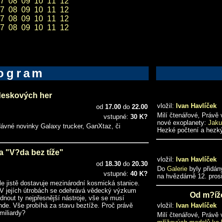
7
08
09
10
11
12
7
08
09
10
11
12
7
08
09
10
11
12
7
08
09
10
11
12
ogram
deskových her
vložil:
Ivan Havlíček
od
17.00
do
22.00
Milí čtenářové, Právě
vstupné:
30 K?
nové exoplanety:
Jaku
edávné novinky Galaxy trucker, GanXtaz, či
Hezké počtení a hezk
 "V?da bez tíže"
vložil:
Ivan Havlíček
od
18.30
do
20.30
Do
Galerie
byly přidán
vstupné:
40 K?
na hvězdárně 12. pros
e jistě dostavuje mezinárodní kosmická stanice.
. V jejích útrobách se odehrává vědecký výzkum
Od m?íž
nout ty nejpřesnější nástroje, vše se musí
jinde. Vše probíhá za stavu beztíže. Proč právě
vložil:
Ivan Havlíček
miliardy?
Milí čtenářové, Právě