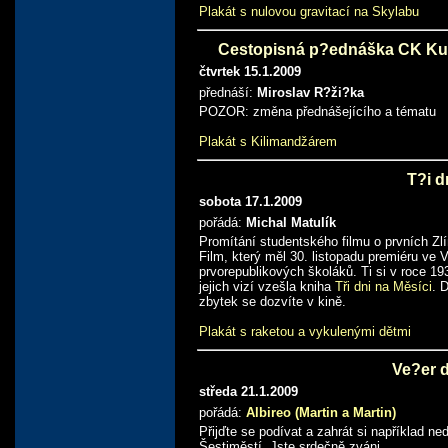
Plakát s nulovou gravitací na Skylabu
Cestopisná p?ednáška CK Kud
čtvrtek 15.1.2009
přednáší:
Miroslav R?ži?ka
POZOR: změna přednášejícího a tématu
Plakát s Kilimandžárem
T?i d
sobota 17.1.2009
pořádá:
Michal Matulík
Promítání studentského filmu o prvních Zl
Film, který měl 30. listopadu premiéru ve 
prvorepublikových školáků. Ti si v roce 1
jejich vizí vzešla kniha
Tři dni na Měsíci
. 
zbytek se dozvíte v kině.
Plakát s raketou a vykulenými dětmi
Ve?er 
středa 21.1.2009
pořádá:
Albireo (Martin a Martin)
Přijďte se podívat a zahrát si například n
Šestiměstí. Jste srdečně zváni.