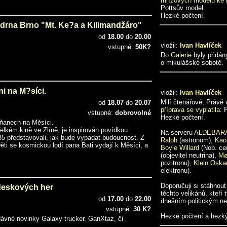
mřížových modelů ke 
Pottsův model.
Hezké počtení.
rna Brno "Mt. Ke?a a Kilimandžáro"
od
18.00
do
20.00
vložil:
Ivan Havlíček
vstupné:
50K?
Do
Galerie
byly přidán
o mikulášské sobotě.
ni na M?síci.
vložil:
Ivan Havlíček
Milí čtenářové, Právě
od
18.07
do
20.07
příprava se vyplatila:
vstupné:
dobrovolné
Hezké počtení.
íňanech na Měsíci.
Velkém kině ve Zlíně, je inspirován povídkou
Na serveru
ALDEBAR
935 představovali, jak bude vypadat budoucnost. Z
Ralph
(astronom),
Kao
Děti se kosmickou lodí pana Bati vydají k Měsíci, a
Boyle Willard
(Nob. ce
(objevitel neutrina),
Mø
pozitronu),
Klein Oska
elektronu).
Doporučuji si stáhnout
deskových her
těchto velikánů, kteří 
od
17.00
do
22.00
dnešním politickým n
vstupné:
30 K?
Hezké počtení a hezk
edávné novinky Galaxy trucker, GanXtaz, či