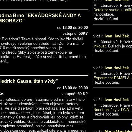
Milí čtenářové, Právě
Detektor svetla z uhlí
nanotrubice.
Kudrna Brno "EKVÁDORSKÉ ANDY A
Hezké počtení.
MBORAZO"
od
18.00
do
20.00
vstupné:
50K?
vložil:
Ivan Havlíček
 Ekvádoru? Taková blbost! Kdo to jak živ slyšel!
Milí čtenářové, Právě
oly světových velehor od středu naší Země a máme
inkoust.
Bulletin je do
6310 metrů vysoký sopečný vrchol, je
Hezké počtení.
ího středu (díky zploštělosti zeměkoule na
ndičku na Everest, může si vybrat třeba právě tuto
ení...
vložil:
Ivan Havlíček
Milí čtenářové, Právě
Experiment PAMELA - 
iedrich Gauss, titán v?dy"
Hezké počtení.
od
18.00
do
20.00
Sc.
vstupné:
50 K?
ps mathematicorum
, zaujímá přední místo v historii
vložil:
Ivan Havlíček
vil už ve studentských letech objevem metody
Milí čtenářové, Právě
a. Ve své disertační práci dokázal základní větu
Nanotruhličky z DNA.
iones arithmeticae
, teorii čísel, která byla vzorem
Hezké počtení.
lanetky Ceres a předpovědí její polohy, když se
 obrovský věhlas. Gauss je zakladatelem numerické
omplexní proměnné, objevil souvislost mezi
lidovskou geometrii, založil diferenciální geometrii
vložil:
Marie Magdalé