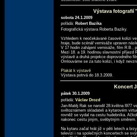
Výstava fotogra
sobota 24.1.2009
pořádá:
Robert Bazika
Fotografická výstava Roberta Baziky.
Vzhledem k neočekávané časové kolizi ver
hraje, bude scénář vernisáže upraven násl
V 17 hodin zahájení vernisáže, film R.B., p
Mezi 18. a 19. hodinou slavnostní příjezd 
výstavě a druhá projekce doprovodného fi
Omlouváme se za tuto kolizi, i když nevzn
Plakát k výstavě
Výstava potrvá do 18.3.2009.
Koncert J
pátek 30.1.2009
pořádá:
Václav Drozd
Jan-Matěj Rak se narodil 28.května l977 
světoznámem skladateli a kytarovém virtu
rovněž se vydal na cestu hudebníka. Ačkoli
nakonec cestu jiným, svébytným směrem.
Na kytaru začal hrát již v pěti letech a b
televizi i na společných koncertech se sv