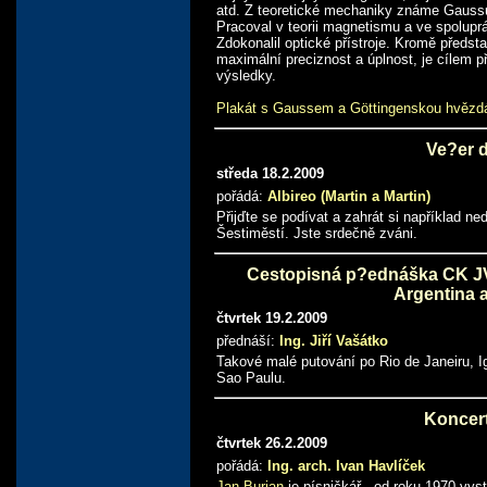
atd. Z teoretické mechaniky známe Gaussů
Pracoval v teorii magnetismu a ve spoluprá
Zdokonalil optické přístroje. Kromě předs
maximální preciznost a úplnost, je cílem p
výsledky.
Plakát s Gaussem a Göttingenskou hvězd
Ve?er 
středa 18.2.2009
pořádá:
Albireo (Martin a Martin)
Přijďte se podívat a zahrát si například n
Šestiměstí. Jste srdečně zváni.
Cestopisná p?ednáška CK JV! 
Argentina 
čtvrtek 19.2.2009
přednáší:
Ing. Jiří Vašátko
Takové malé putování po Rio de Janeiru, Ig
Sao Paulu.
Koncert
čtvrtek 26.2.2009
pořádá:
Ing. arch. Ivan Havlíček
Jan Burian
je písničkář - od roku 1970 vyst