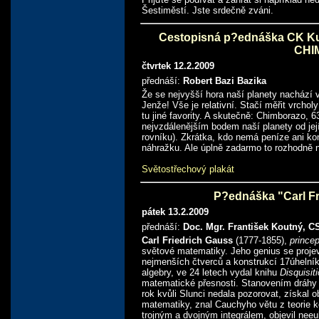
Šestiměstí. Jste srdečně zváni.
Cestopisná p?ednáška CK 
CHI
čtvrtek 12.2.2009
přednáší:
Robert Bazi Bazika
Že se nejvyšší hora naší planety nachází v
Jenže! Vše je relativní. Stačí měřit vrch
tu jiné favority. A skutečně: Chimborazo, 
nejvzdálenějším bodem naší planety od jej
rovníku). Zkrátka, kdo nemá peníze ani ko
náhražku. Ale úplně zadarmo to rozhodně n
Světostřechový plakát
P?ednáška "Carl Fr
pátek 13.2.2009
přednáší:
Doc. Mgr. František Koutný, C
Carl Friedrich Gauss
(1777-1855),
prince
světové matematiky. Jeho genius se proje
nejmenších čtverců a konstrukcí 17úhelník
algebry, ve 24 letech vydal knihu
Disquisit
matematické přesnosti. Stanovením dráhy p
rok kvůli Slunci nedala pozorovat, získal
matematiky, znal Cauchyho větu z teorie k
trojným a dvojným integrálem, objevil neeuk