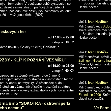
III.
Součástí bulletinu
ůzných formacích. V současné době vystupuje i se
Hezké počtení.
než deset samostatných písňových alb (debut
ydáních, poslední dvě desky jsou věnovány osudům
mužů – Muži jsou křehcí (2007).
vložil:
Ivan Havlíček
Milí čtenářové, v
ALD
světě kvantové mech
deskových her
II.
Součástí bulletinu j
od
17.00
do
22.00
Hezké počtení.
vstupné:
30 K?
edávné novinky Galaxy trucker, GanXtaz, či
vložil:
Ivan Havlíček
Milí čtenářové, právě
ZDY - KLÍ? K POZNÁNÍ VESMÍRU"
Zeilinger: Hledáme hra
"Doktor Quantum a dvo
od
19.00
do
21.00
Hezké počtení.
vstupné:
40 K?
pozorování ze Země vykazují více či méně
m zdrojem informací o stavbě a vlastnostech těchto
vložil:
Ivan Havlíček
ostí v oboru astrofyziky. V přednášce budou
ž studium významně přispělo k poznání struktury
Milí čtenářové, prohl
 představeny objevy extragalaktických nov a raritní
naleznete na hlavní s
zde ve Zlíně.
Expediton 2009
. Sním
objeví se později.
rna Brno "SOKOTRA - ostrovní perla
kého oceánu"
Ve Fermi