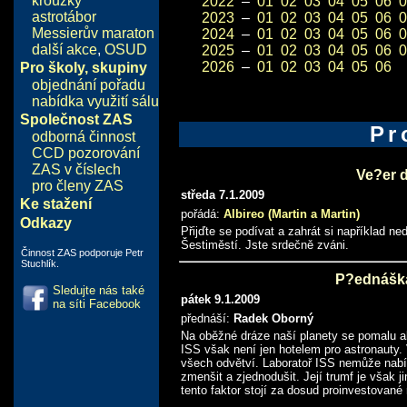
kroužky
2022
–
01
02
03
04
05
06
0
astrotábor
2023
–
01
02
03
04
05
06
0
Messierův maraton
2024
–
01
02
03
04
05
06
0
další akce
,
OSUD
2025
–
01
02
03
04
05
06
0
2026
–
01
02
03
04
05
06
Pro školy, skupiny
objednání pořadu
nabídka využití sálu
Společnost ZAS
Pr
odborná činnost
CCD pozorování
ZAS v číslech
Ve?er 
pro členy ZAS
středa 7.1.2009
Ke stažení
pořádá:
Albireo (Martin a Martin)
Odkazy
Přijďte se podívat a zahrát si například n
Šestiměstí. Jste srdečně zváni.
Činnost ZAS podporuje Petr
Stuchlík.
P?ednáška
Sledujte nás také
pátek 9.1.2009
na síti Facebook
přednáší:
Radek Oborný
Na oběžné dráze naší planety se pomalu al
ISS však není jen hotelem pro astronauty
všech odvětví. Laboratoř ISS nemůže nabíd
zmenšit a zjednodušit. Její trumf je však 
tento faktor stojí za dosud proinvestované 