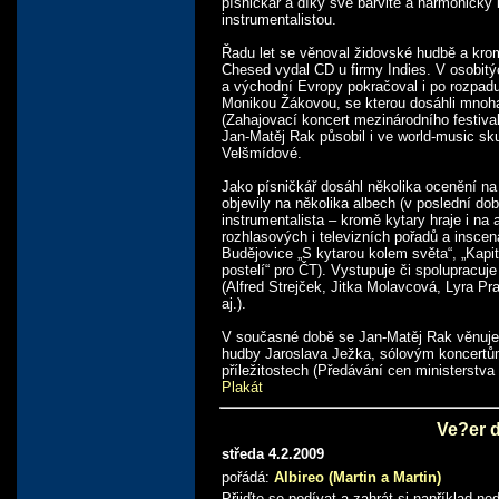
písničkář a díky své barvité a harmonicky
instrumentalistou.
Řadu let se věnoval židovské hudbě a kro
Chesed vydal CD u firmy Indies. V osobitýc
a východní Evropy pokračoval i po rozpad
Monikou Žákovou, se kterou dosáhli mnoha
(Zahajovací koncert mezinárodního festiva
Jan-Matěj Rak působil i ve world-music sku
Velšmídové.
Jako písničkář dosáhl několika ocenění na
objevily na několika albech (v poslední do
instrumentalista – kromě kytary hraje i na 
rozhlasových i televizních pořadů a insce
Budějovice „S kytarou kolem světa“, „Kapi
postelí“ pro ČT). Vystupuje či spolupracu
(Alfred Strejček, Jitka Molavcová, Lyra Pr
aj.).
V současné době se Jan-Matěj Rak věnuj
hudby Jaroslava Ježka, sólovým koncertům
příležitostech (Předávání cen ministerstva 
Plakát
Ve?er 
středa 4.2.2009
pořádá:
Albireo (Martin a Martin)
Přijďte se podívat a zahrát si například n