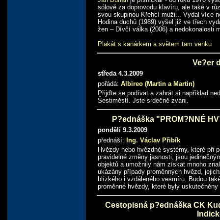
sólově za doprovodu klavíru, ale také v r
svou skupinou Křehcí muži... Vydal více 
Hodina duchů (1989) vyšel již ve třech v
žen – Dívčí válka (2006) a nedokonalosti 
Plakát s kanárkem a světem tam venku
Ve?er 
středa 4.3.2009
pořádá:
Albireo (Martin a Martin)
Přijďte se podívat a zahrát si například n
Šestiměstí. Jste srdečně zváni.
P?ednáška "PROM?NNÉ HV?
pondělí 9.3.2009
přednáší:
Ing. Václav Přibík
Hvězdy nebo hvězdné systémy, které při 
pravidelné změny jasnosti, jsou jedinečný
objektů a umožnily nám získat mnoho znal
ukázány případy proměnných hvězd, jejich
blízkého i vzdáleného vesmíru. Budou také
proměnné hvězdy, které byly uskutečněny 
Cestopisná p?ednáška CK Kud
Indic