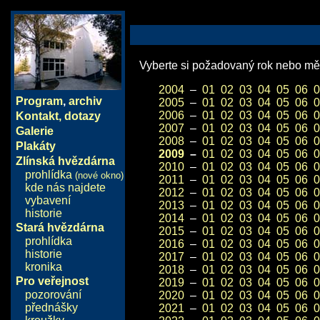
Vyberte si požadovaný rok nebo měs
2004
–
01
02
03
04
05
06
0
Program
,
archiv
2005
–
01
02
03
04
05
06
0
2006
–
01
02
03
04
05
06
0
Kontakt, dotazy
2007
–
01
02
03
04
05
06
0
Galerie
2008
–
01
02
03
04
05
06
0
Plakáty
2009
–
01
02
03
04
05
06
0
Zlínská hvězdárna
2010
–
01
02
03
04
05
06
0
prohlídka
(nové okno)
2011
–
01
02
03
04
05
06
0
kde nás najdete
2012
–
01
02
03
04
05
06
0
vybavení
2013
–
01
02
03
04
05
06
0
historie
2014
–
01
02
03
04
05
06
0
Stará hvězdárna
2015
–
01
02
03
04
05
06
0
prohlídka
2016
–
01
02
03
04
05
06
0
historie
2017
–
01
02
03
04
05
06
0
kronika
2018
–
01
02
03
04
05
06
0
Pro veřejnost
2019
–
01
02
03
04
05
06
0
pozorování
2020
–
01
02
03
04
05
06
0
přednášky
2021
–
01
02
03
04
05
06
0