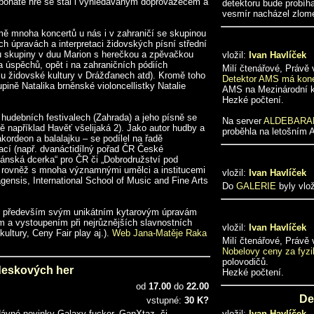
 bohaté hře se stal i vyhledávaným doprovázečem a
detektoru bude probíh
vesmír nacházel zlom
mě mnoha koncertů u nás i v zahraničí se skupinou
h úpravách a interpretaci židovských písní střední
u skupiny v duu Marion s herečkou a zpěvačkou
vložil:
Ivan Havlíček
 úspěchů, opět i na zahraničních pódiích
Milí čtenářové, Právě
lu židovské kultury v Drážďanech atd). Kromě toho
Detektor AMS má kone
pině Natalika brněnské violoncellistky Natalie
AMS na Mezinárodní k
Hezké počtení.
 hudebních festivalech (Zahrada) a jeho písně se
Na server
ALDEBARA
bě například Havěť všelijaká 2). Jako autor hudby a
proběhla na letošním
akordeon a balalajku – se podílel na řadě
nací (např. dvanáctidílný pořad ČR České
tánská dcerka“ pro ČR či „Dobrodružství pod
je rovněž s mnoha významnými umělci a institucemi
vložil:
Ivan Havlíček
agensis, International School of Music and Fine Arts
Do
GALERIE
byly vlo
e především svým unikátním kytarovým úpravám
 a vystoupením při nejrůznějších slavnostních
vložil:
Ivan Havlíček
kultury, Ceny Fair play aj.).
Web Jana-Matěje Raka
Milí čtenářové, Právě
Nobelovy ceny za fyzi
polovodičů.
deskových her
Hezké počtení.
od
17.00
do
22.00
De
vstupné:
30 K?
edávné novinky Galaxy fucker, GanXtaz, či
vložil:
Ivan Havlíček