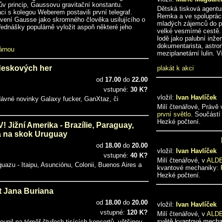
v princip, Gaussovu gravitační konstantu.
Dětská tisková agentu
ci s kolegou Weberem postavili první telegraf.
Remka a ve spolupráci
tavení Gausse jako skromného člověka usilujícího o
mladých zájemců do po
řednášky populárně vyložit aspoň některé jeho
velké vesmírné cestě.
lodě jako palubní inžen
dokumentarista, astron
árnou
meziplanetární lulin. 
deskových her
plakát k akci
od
17.00
do
22.00
vstupné:
30 K?
vložil:
Ivan Havlíček
edávné novinky Galaxy fucker, GanXtaz, či
Milí čtenářové, Právě
první světlo.
Součástí 
Hezké počtení.
Jižní Amerika - Brazílie, Paraguay,
a na skok Uruguay
od
18.00
do
20.00
vložil:
Ivan Havlíček
vstupné:
40 K?
Milí čtenářové, v
ALD
uazu - Itaipu, Asunciónu, Colonii, Buenos Aires a
kvantové mechaniky:
Hezké počtení.
 Jana Buriana
od
18.00
do
20.00
vložil:
Ivan Havlíček
vstupné:
120 K?
Milí čtenářové, v
ALD
světě kvantové mech
oupil na téměř čtyřech tisících koncertů, většinou