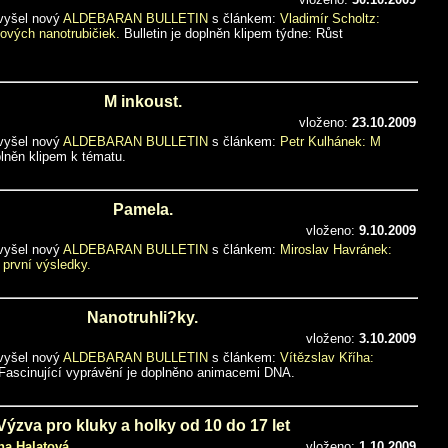
 vyšel nový
ALDEBARAN BULLETIN
s článkem:
Vladimír Scholtz:
kových nanotrubičiek.
Bulletin je doplněn klipem týdne: Růst
M inkoust.
vloženo:
23.10.2009
 vyšel nový
ALDEBARAN BULLETIN
s článkem:
Petr Kulhánek: M
plněn klipem k tématu.
Pamela.
vloženo:
9.10.2009
 vyšel nový
ALDEBARAN BULLETIN
s článkem:
Miroslav Havránek:
první výsledky.
Nanotruhli?ky.
vloženo:
3.10.2009
 vyšel nový
ALDEBARAN BULLETIN
s článkem:
Vítězslav Kříha:
Fascinující vyprávění je doplněno animacemi DNA.
Výzva pro kluky a holky od 10 do 17 let
na Halatová
vloženo:
1.10.2009