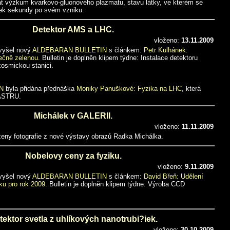
at výzkum kvarkovo-gluonového plazmatu, stavu látky, ve kterém se
ek sekundy po svém vzniku.
Detektor AMS a LHC.
vloženo:
13.11.2009
 vyšel nový
ALDEBARAN BULLETIN
s článkem:
Petr Kulhánek:
čně zelenou.
Bulletin je doplněn klipem týdne: Instalace detektoru
osmickou stanici.
N
byla přidána přednáška
Moniky Panuškové: Fyzika na LHC
, která
 ASTRU.
Michálek v GALERII.
vloženo:
11.11.2009
ženy fotografie z nové výstavy obrazů Radka Michálka.
Nobelovy ceny za fyziku.
vloženo:
9.11.2009
 vyšel nový
ALDEBARAN BULLETIN
s článkem:
David Břeň: Udělení
ku pro rok 2009.
Bulletin je doplněn klipem týdne: Výroba CCD
tektor svetla z uhlíkových nanotrubi?iek.
vloženo:
30.10.2009