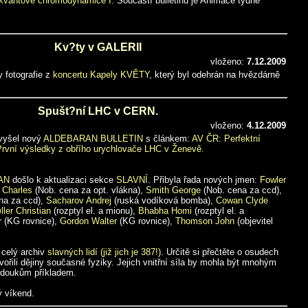
kvantové chromodynamice I.
Součástí bulletinu je Animace týdne
Kv?ty v GALERII
vloženo:
7.12.2009
y fotografie z
koncertu Kapely KVĚTY
, který byl odehrán na hvězdárně
Spušt?ní LHC v CERN.
vloženo:
4.12.2009
 vyšel nový
ALDEBARAN BULLETIN
s článkem:
AV ČR: Perfektní
 První výsledky z obřího urychlovače LHC v Ženevě.
AN
došlo k aktualizaci sekce
SLAVNÍ
. Přibyla řada nových jmen:
Fowler
 Charles
(Nob. cena za opt. vlákna),
Smith George
(Nob. cena za ccd),
na za ccd),
Sacharov Andrej
(ruská vodíková bomba),
Cowan Clyde
ller Christian
(rozptyl el. a mionu),
Bhabha Homi
(rozptyl el. a
r
(KG rovnice),
Gordon Walter
(KG rovnice),
Thomson John
(objevitel
 celý archiv
slavných lidí (již jich je 387!)
. Určitě si přečtěte o osudech
tvořili dějiny současné fyziky. Jejich vnitřní síla by mohla být mnohým
edoukům příkladem.
ý víkend.