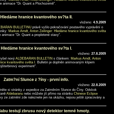
 je animace "Dr. Quant a Plochozemě".
Hledáme hranice kvantového sv?ta II.
vloženo:
4.9.2009
EBARAN BULLETINU
právě vyšlo pokračování poutavého vyprávění o
aniky:
Markus Arndt, Anton Zeilinger: Hledáme hranice kvantového světa
e animace "Dr. Quant a propletené stavy".
Hledáme hranice kvantového sv?ta I.
vloženo:
27.8.2009
 vyšel nový
ALDEBARAN BULLETIN
s článkem:
Markus Arndt, Anton
nice kvantového světa I.
Bulletin je doplněn animovaným klipem
jšterbinový experiment".
Zatm?ní Slunce z ?íny - první info.
vloženo:
22.8.2009
édněte si stránky z expedice za Zatměním Slunce do Číny. Odskok
traně
Aldebaranu
nebo můžete jít přímo na stránku
Chinese Eclipse
ky ze zatmění zde naleznete jen na ukázku, nejsou ještě zpracovány a
labu testují zbrusu nový detektor temné hmoty.