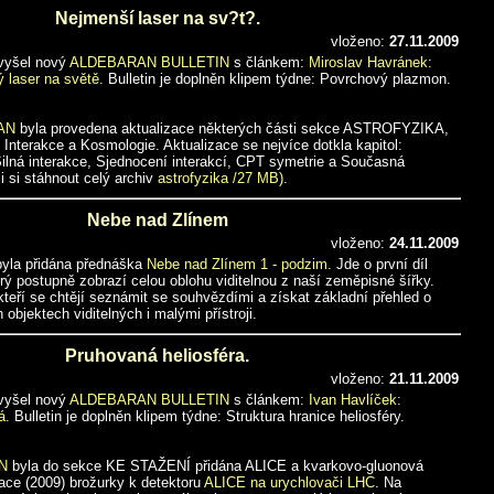
Nejmenší laser na sv?t?.
vloženo:
27.11.2009
 vyšel nový
ALDEBARAN BULLETIN
s článkem:
Miroslav Havránek:
 laser na světě.
Bulletin je doplněn klipem týdne: Povrchový plazmon.
AN
byla provedena aktualizace některých části sekce ASTROFYZIKA,
Interakce a Kosmologie. Aktualizace se nejvíce dotkla kapitol:
Silná interakce, Sjednocení interakcí, CPT symetrie a Současná
i si stáhnout celý archiv
astrofyzika /27 MB)
.
Nebe nad Zlínem
vloženo:
24.11.2009
yla přidána přednáška
Nebe nad Zlínem 1 - podzim
. Jde o první díl
erý postupně zobrazí celou oblohu viditelnou z naší zeměpisné šířky.
teří se chtějí seznámit se souhvězdími a získat základní přehled o
bjektech viditelných i malými přístroji.
Pruhovaná heliosféra.
vloženo:
21.11.2009
 vyšel nový
ALDEBARAN BULLETIN
s článkem:
Ivan Havlíček:
á.
Bulletin je doplněn klipem týdne: Struktura hranice heliosféry.
N
byla do sekce KE STAŽENÍ přidána ALICE a kvarkovo-gluonová
zace (2009) brožurky k detektoru
ALICE na urychlovači LHC
. Na