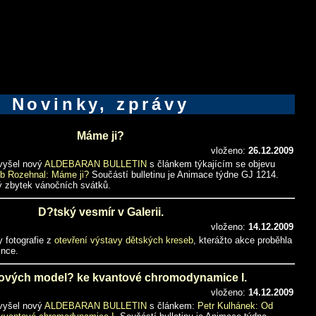
Novinky, zprávy
Máme ji?
vloženo:
26.12.2009
 vyšel nový
ALDEBARAN BULLETIN
s článkem týkajícím se objevu
b Rozehnal: Máme ji?
Součástí bulletinu je Animace týdne GJ 1214.
ý zbytek vánočních svátků.
D?tský vesmír v Galerii.
vloženo:
14.12.2009
y fotografie z
otevření výstavy dětských kreseb
, kterážto akce proběhla
ince.
ových model? ke kvantové chromodynamice I.
vloženo:
14.12.2009
 vyšel nový
ALDEBARAN BULLETIN
s článkem:
Petr Kulhánek: Od