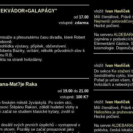
fií "EKVÁDOR+GALAPÁGY"
vložil:
Ivan Havlíček
Milí čtenářové, Právě
od
17.00
Nejmenší polovodičový
vstupné:
zdarma
Hezké počtení.
Na serveru
ALDEBAR
nisáže a přesunutému času divadla, které Robert
zejména v podsekcích 
edovně:
Elementární částice, 
rohlídka výstavy, přípitek, občerstvení.
kosmologie. Doporučuj
Roberta Baziky, uvítání, několik průvodních slov k
lmu R.B.
ikla na straně hvězdárny.
vložil:
Ivan Havlíček
Do sekce
Ke stažení
b
šestidílného cyklu, kt
Pořad je určen všem, k
ana-Mat?je Raka
hvězdách a nebeských o
od
19.00
do
21.00
vstupné:
100 K?
vložil:
Ivan Havlíček
ve finském městě Jyväskylä. Po svém otci,
osovi Štěpánu Rakovi, zdědil hudební vlohy a
Milí čtenářové, Právě
 začal se studiem klasické kytary, zvolil si
Heliosféra je pruhovan
Hezké počtení.
rzy dosáhl svých prvních úspěchů – vystupoval v
Na server
ALDEBARA
ým otcem. Později se začal prosazovat jako
polévka, česká lokali