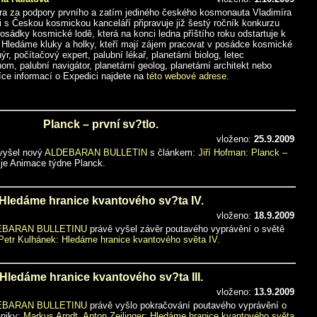
ra za podpory prvního a zatím jediného českého kosmonauta Vladimíra
 s Českou kosmickou kanceláří připravuje již šestý ročník konkurzu
sádky kosmické lodě, která na konci ledna příštího roku odstartuje k
 Hledáme kluky a holky, kteří mají zájem pracovat v posádce kosmické
ýr, počítačový expert, palubní lékař, planetární biolog, letec
om, palubní navigátor, planetární geolog, planetární architekt nebo
Více informací o Expedici najdete na
této webové adrese
.
Planck – první sv?tlo.
vloženo:
25.9.2009
 vyšel nový
ALDEBARAN BULLETIN
s článkem:
Jiří Hofman: Planck –
je Animace týdne Planck.
Hledáme hranice kvantového sv?ta IV.
vloženo:
18.9.2009
EBARAN BULLETINU
právě vyšel závěr poutavého vyprávění o světě
Petr Kulhánek: Hledáme hranice kvantového světa IV.
Hledáme hranice kvantového sv?ta III.
vloženo:
13.9.2009
EBARAN BULLETINU
právě vyšlo pokračování poutavého vyprávění o
aniky:
Markus Arndt, Anton Zeilinger: Hledáme hranice kvantového světa