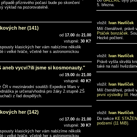
Do
GALERIE
byly přid
 případě příznivého počasí bude po skončení
5. března.
ký výklad na pozorovatelně.
vložil:
Ivan Havlíček
kových her (141)
Milí čtenářové, právě
Ptáček bonzáček.
Souč
od
17.00
do
21.00
Hezké počtení.
vstupné:
30 K?
spousty klasických her vám nabízíme několik
é i velké hráče, včetně her s astronomickou
vložil:
Ivan Havlíček
Právě vyšla skvělá k
také na naší hvězdárn
eb vycvi?ili jsme si kosmonauty."
od
19.00
do
21.00
vstupné:
40 K?
vložil:
Ivan Havlíček
ů z ČR v mezinárodní soutěži Expedice Mars v
Milí čtenářové, právě
ednáška je určena/vhodná pro žáky 2.stupně ZŠ
první výsledky III.
Hez
sluchači z řad dospělých.
kových her (142)
vložil:
Ivan Havlíček
Do sekce
KE STAŽEN
od
17.00
do
21.00
podzemí (11 MiB)
.
vstupné:
30 K?
spousty klasických her vám nabízíme několik
é i velké hráče, včetně her s astronomickou