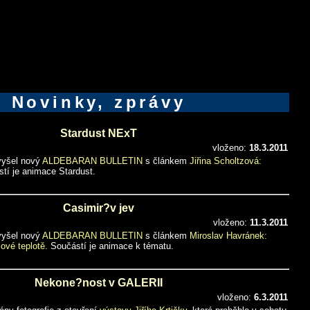
Novinky, zprávy
Stardust NExT
vloženo:
18.3.2011
 vyšel nový
ALDEBARAN BULLETIN
s článkem
Jiřina Scholtzová:
tí je animace Stardust.
Casimir?v jev
vloženo:
11.3.2011
 vyšel nový
ALDEBARAN BULLETIN
s článkem
Miroslav Havránek:
jové teplotě.
Součástí je animace k tématu.
Nekone?nost v GALERII
vloženo:
6.3.2011