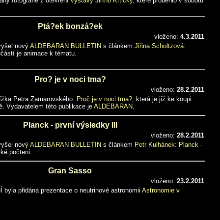
ány fotografie z otevření
výstavy Jiřího Krtičky
, které proběhlo v sobotu
Ptá?ek bonzá?ek
vloženo:
4.3.2011
 vyšel nový
ALDEBARAN BULLETIN
s článkem
Jiřina Scholtzová:
ástí je animace k tématu.
Pro? je v noci tma?
vloženo:
28.2.2011
nížka Petra Zamarovského:
Proč je v noci tma?
, která je již ke koupi
ě. Vydavatelem této publikace je
ALDEBARAN
.
Planck - první výsledky III
vloženo:
28.2.2011
 vyšel nový
ALDEBARAN BULLETIN
s článkem
Petr Kulhánek: Planck -
ké počtení.
Gran Sasso
vloženo:
23.2.2011
Í
byla přidána prezentace o neutrinové astronomii
Astronomie v