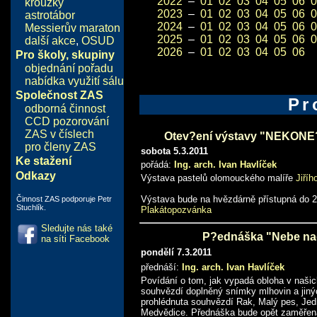
2022
–
01
02
03
04
05
06
0
kroužky
2023
–
01
02
03
04
05
06
0
astrotábor
2024
–
01
02
03
04
05
06
0
Messierův maraton
2025
–
01
02
03
04
05
06
0
další akce
,
OSUD
2026
–
01
02
03
04
05
06
Pro školy, skupiny
objednání pořadu
nabídka využití sálu
Společnost ZAS
Pr
odborná činnost
CCD pozorování
ZAS v číslech
Otev?ení výstavy "NEKONE
pro členy ZAS
sobota 5.3.2011
Ke stažení
pořádá:
Ing. arch. Ivan Havlíček
Odkazy
Výstava pastelů olomouckého malíře
Jiříh
Výstava bude na hvězdárně přístupná do 2
Činnost ZAS podporuje Petr
Stuchlík.
Plakátopozvánka
Sledujte nás také
P?ednáška "Nebe nad
na síti Facebook
pondělí 7.3.2011
přednáší:
Ing. arch. Ivan Havlíček
Povídání o tom, jak vypadá obloha v naši
souhvězdí doplněný snímky mlhovin a jiný
prohlédnuta souhvězdí Rak, Malý pes, Jed
Medvědice. Přednáška bude opět zaměřena 