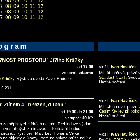
7
08
09
10
11
12
7
08
09
10
11
12
7
08
09
10
11
12
7
08
09
10
11
12
ogram
?NOST PROSTORU" Ji?ího Krti?ky
od
17.00
vložil:
Ivan Havlíček
vstupné:
zdarma
Milí čtenářové, právě
Stardust NExT.
Součás
o Krtičky
. Výstavu uvede Pavel Preisner.
Hezké počtení.
.5.2011.
vložil:
Ivan Havlíček
 Zlínem 4 - b?ezen, duben"
Milí čtenářové, právě
Casimirův jev při poko
od
19.00
do
21.00
Hezké počtení.
vstupné:
40 K?
ch zeměpisných šířkách na jaře. Přehledový výklad
ch vesmírných zajímavostí. Tentokrát budou
norožec, Rys, Lev, Malý Lev, Pohár a Velká
vložil:
Ivan Havlíček
na objekty a úkazy, které na obloze může najít a