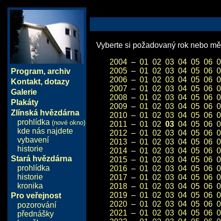
Vyberte si požadovaný rok nebo měs
2004
–
01
02
03
04
05
06
0
2005
–
01
02
03
04
05
06
0
Program
,
archiv
2006
–
01
02
03
04
05
06
0
Kontakt, dotazy
2007
–
01
02
03
04
05
06
0
Galerie
2008
–
01
02
03
04
05
06
0
Plakáty
2009
–
01
02
03
04
05
06
0
Zlínská hvězdárna
2010
–
01
02
03
04
05
06
0
prohlídka
(nové okno)
2011
–
01
02
03
04
05
06
0
kde nás najdete
2012
–
01
02
03
04
05
06
0
vybavení
2013
–
01
02
03
04
05
06
0
historie
2014
–
01
02
03
04
05
06
0
Stará hvězdárna
2015
–
01
02
03
04
05
06
0
prohlídka
2016
–
01
02
03
04
05
06
0
historie
2017
–
01
02
03
04
05
06
0
kronika
2018
–
01
02
03
04
05
06
0
2019
–
01
02
03
04
05
06
0
Pro veřejnost
2020
–
01
02
03
04
05
06
0
pozorování
2021
–
01
02
03
04
05
06
0
přednášky