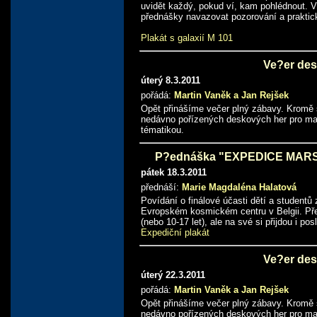
uvidět každý, pokud ví, kam pohlédnout. V
přednášky navazovat pozorování a praktic
Plakát s galaxií M 101
Ve?er des
úterý 8.3.2011
pořádá:
Martin Vaněk a Jan Rejšek
Opět přinášíme večer plný zábavy. Kromě 
nedávno pořízených deskových her pro mal
tématikou.
P?ednáška "EXPEDICE MARS an
pátek 18.3.2011
přednáší:
Marie Magdaléna Halatová
Povídání o finálové účasti dětí a student
Evropském kosmickém centru v Belgii. Př
(nebo 10-17 let), ale na své si přijdou i po
Expediční plakát
Ve?er des
úterý 22.3.2011
pořádá:
Martin Vaněk a Jan Rejšek
Opět přinášíme večer plný zábavy. Kromě 
nedávno pořízených deskových her pro mal