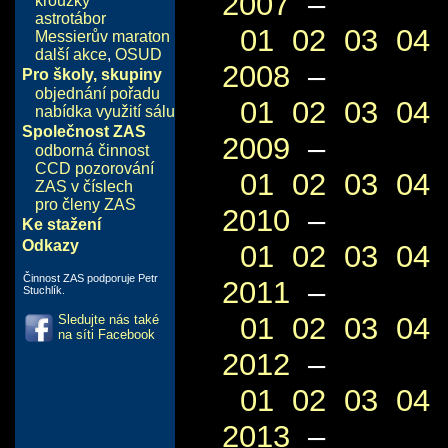
2007
–
kroužky
astrotábor
01
02
03
04
Messierův maraton
další akce
,
OSUD
2008
–
Pro školy, skupiny
objednání pořadu
01
02
03
04
nabídka využití sálu
Společnost ZAS
2009
–
odborná činnost
CCD pozorování
01
02
03
04
ZAS v číslech
pro členy ZAS
2010
–
Ke stažení
Odkazy
01
02
03
04
Činnost ZAS podporuje Petr
2011
–
Stuchlík.
01
02
03
04
Sledujte nás také
na síti Facebook
2012
–
01
02
03
04
2013
–