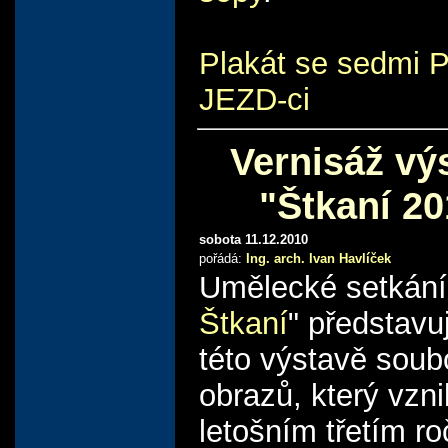
Plakát se sedmi 
JEZD-ci
Vernisáž vý
"Štkaní 20
sobota 11.12.2010
pořádá:
Ing. arch. Ivan Havlíček
Umělecké setkání
Štkaní
" představu
této výstavě soub
obrazů, který vzni
letošním třetím ro