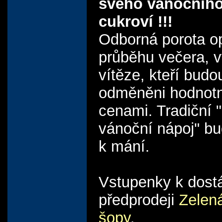
svého vánočníh
cukroví !!!
Odborná porota o
průběhu večera, 
vítěze, kteří budo
odměněni hodnot
cenami. Tradiční 
vánoční nápoj" bu
k mání.
Vstupenky k dostá
předprodeji
Zelen
šopy
.