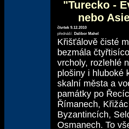
"Turecko - 
nebo Asi
čtvrtek 9.12.2010
přednáší:
Dalibor Mahel
Křišťálově čisté m
bezmála čtyřtisíc
vrcholy, rozlehlé 
plošiny i hluboké
skalní města a v
památky po Řecíc
Římanech, Křižác
Byzantincích, Sel
Osmanech. To vš