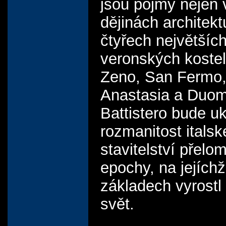
jsou pojmy nejen 
dějinách architekt
čtyřech největšíc
veronských koste
Zeno, San Fermo,
Anastasia a Duo
Battistero bude u
rozmanitost itals
stavitelství přelo
epochy, na jejíchž
základech vyrostl
svět.