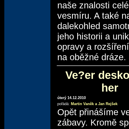
naše znalosti cel
vesmíru. A také n
dalekohled samot
jeho historii a uni
opravy a rozšířen
na oběžné dráze.
Ve?er desk
her
úterý 14.12.2010
pořádá:
Martin Vaněk a Jan Rejšek
Opět přinášíme ve
zábavy. Kromě sp