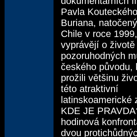
dokumentárních f
Pavla Kouteckého
Buriana, natočen
Chile v roce 1999,
vyprávějí o životě 
pozoruhodných m
českého původu, k
prožili většinu živ
této atraktivní
latinskoamerické 
KDE JE PRAVDA?
hodinová konfron
dvou protichůdný