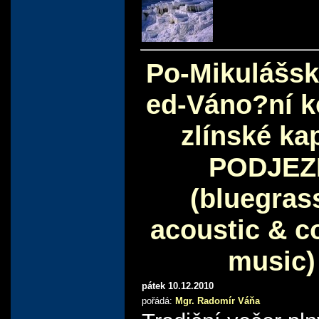
Po-Mikulášsk
ed-Váno?ní k
zlínské ka
PODJEZ
(bluegras
acoustic & c
music)
pátek 10.12.2010
pořádá:
Mgr. Radomír Váňa