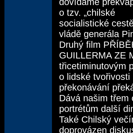
dovídáme překvap
o tzv. „chilské
socialistické cestě
vládě generála Pi
Druhý film PŘÍB
GUILLERMA ZE M
třicetiminutovým 
o lidské tvořivosti
překonávání přek
Dává našim třem 
portrétům další di
Také Chilský večí
doprovázen disku