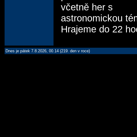
včetně her s
astronomickou té
Hrajeme do 22 ho
Dnes je pátek 7.8.2026, 00.14 (219. den v roce)