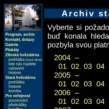
Archiv st
Vyberte si požad
buď konala hled
Program
,
archiv
Kontakt, dotazy
pozbyla svou plat
Galerie
Plakáty
Zlínská hvězdárna
2004
–
prohlídka
(nové okno)
kde nás najdete
01
02
03
04
vybavení
historie
2005
–
Stará hvězdárna
01
02
03
04
prohlídka
historie
2006
–
kronika
Pro veřejnost
01
02
03
04
pozorování
přednášky