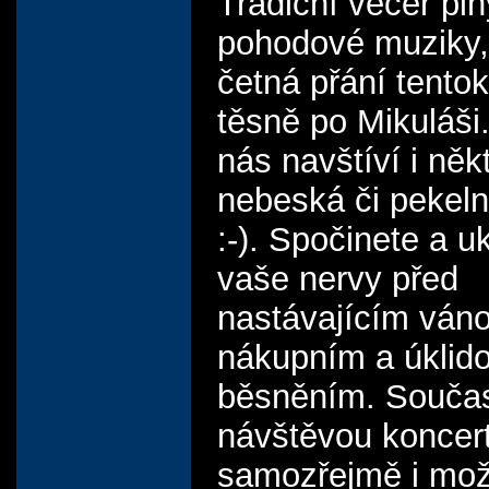
Tradiční večer pln
pohodové muziky,
četná přání tentokr
těsně po Mikuláš
nás navštíví i něk
nebeská či pekeln
:-). Spočinete a uk
vaše nervy před
nastávajícím ván
nákupním a úklid
běsněním. Souča
návštěvou koncert
samozřejmě i mo