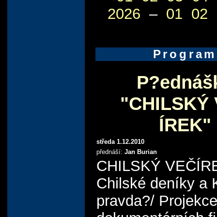
2026
–
01
02
Program
P?ednáš
"CHILSKÝ
ÍREK"
středa 1.12.2010
přednáší:
Jan Burian
CHILSKÝ VEČÍREK
Chilské deníky a 
pravda?/ Projekc