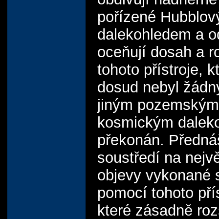
pořízené Hubblo
dalekohledem a o
oceňují dosah a ro
tohoto přístroje, k
dosud nebyl žád
jiným pozemským
kosmickým dalek
překonán. Předná
soustředí na nejvě
objevy vykonané 
pomocí tohoto přís
které zásadně rozš