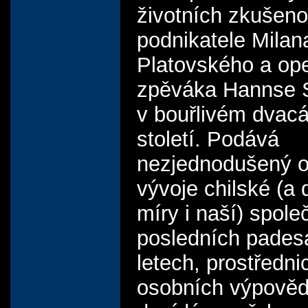
životních zkušeno
podnikatele Milan
Platovského a op
zpěváka Hannse S
v bouřlivém dvac
století. Podává
nezjednodušený o
vývoje chilské (a d
míry i naší) spole
posledních padesá
letech, prostředni
osobních výpověd