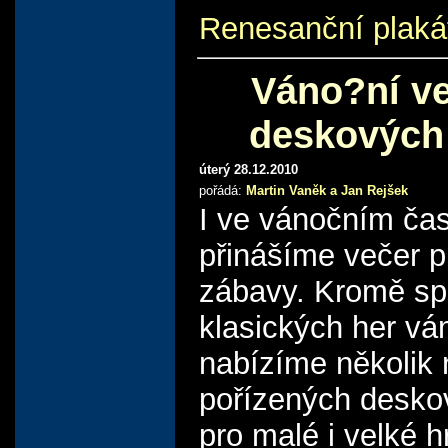
Renesanční plaká
Váno?ní v
deskových
úterý 28.12.2010
pořádá:
Martin Vaněk a Jan Rejšek
I ve vánočním ča
přinášíme večer p
zábavy. Kromě sp
klasických her v
nabízíme několik
pořízených desko
pro malé i velké h