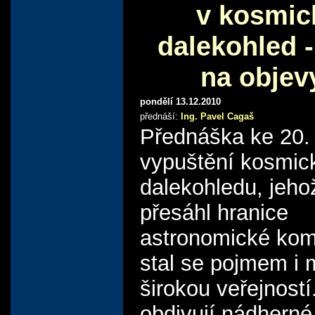
v kosmic
dalekohled -
na objev
pondělí 13.12.2010
přednáší:
Ing. Pavel Cagaš
Přednáška ke 20. 
vypuštění kosmic
dalekohledu, jeho
přesáhl hranice
astronomické kom
stal se pojmem i 
širokou veřejností
obdivují nádhern