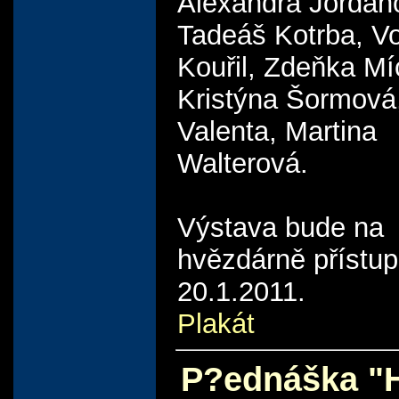
Alexandra Jordan
Tadeáš Kotrba, Vo
Kouřil, Zdeňka Mí
Kristýna Šormová
Valenta, Martina
Walterová.
Výstava bude na
hvězdárně přístu
20.1.2011.
Plakát
P?ednáška "