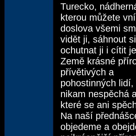
Turecko, nádhern
kterou můžete vn
doslova všemi sm
vidět ji, sáhnout si
ochutnat ji i cítit j
Země krásné přír
přívětivých a
pohostinných lidí,
nikam nespěchá a
které se ani spěc
Na naší přednášc
objedeme a obej