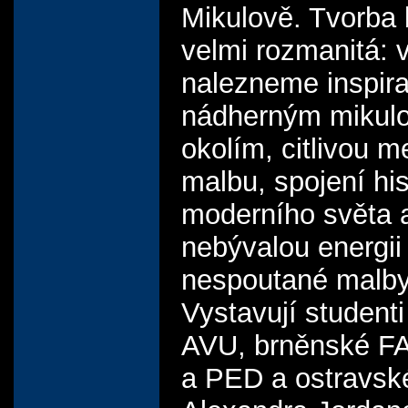
Mikulově. Tvorba 
velmi rozmanitá: v
nalezneme inspira
nádherným mikul
okolím, citlivou m
malbu, spojení his
moderního světa a
nebývalou energii
nespoutané malby
Vystavují student
AVU, brněnské F
a PED a ostravsk