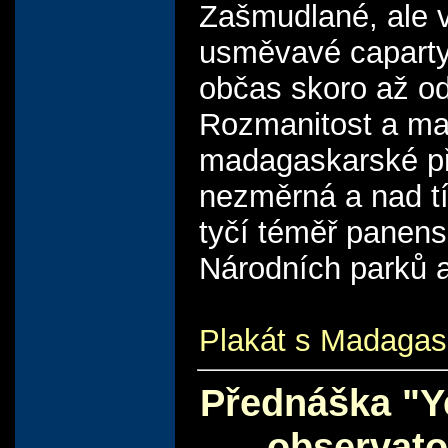
Zašmudlané, ale 
usměvavé caparty
občas skoro až o
Rozmanitost a ma
madagaskarské př
nezměrná a nad t
tyčí téměř panens
Národních parků a
Plakát s Madagas
Přednáška "Y
observato