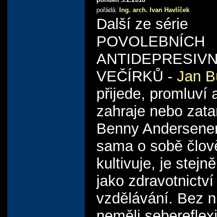
pořádá:
Ing. arch. Ivan Havlíček
Další ze série
POVOLEBNÍCH
ANTIDEPRESIVN
VEČÍRKŮ -
Jan B
přijede, promluví 
zahraje nebo zata
Benny Andersenem
sama o sobě člov
kultivuje, je stejn
jako zdravotnictví
vzdělávání. Bez 
neměli sebereflexi