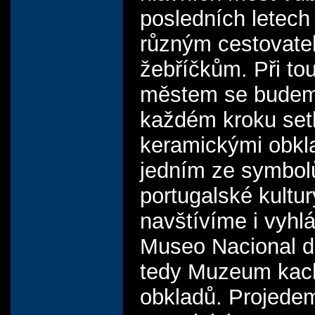
posledních letech 
různým cestovate
žebříčkům. Při to
městem se bude
každém kroku set
keramickými obkla
jedním ze symbol
portugalské kultur
navštívíme i vyhl
Museo Nacional de
tedy Muzeum kac
obkladů. Projede