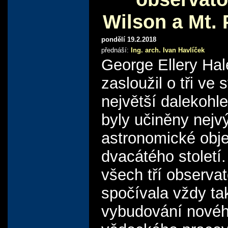
Wilson a Mt.
pondělí 19.2.2018
přednáší:
Ing. arch. Ivan Havlíček
George Ellery Hal
zasloužil o tři ve
největší dalekohle
byly učiněny nej
astronomické obj
dvacátého století
všech tří observat
spočívala vždy ta
vybudování nové