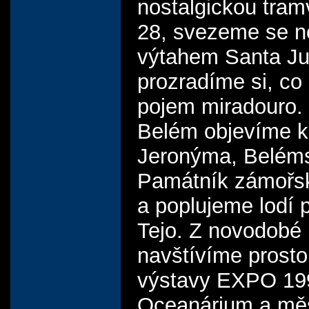
nostalgickou tramv
28, svezeme se n
výtahem Santa Ju
prozradíme si, co
pojem miradouro. 
Belém objevíme kl
Jeronýma, Belém
Památník zámořs
a poplujeme lodí 
Tejo. Z novodobé 
navštívíme prosto
výstavy EXPO 199
Oceanárium a mě