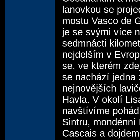
lanovkou se proj
mostu Vasco de G
je se svými více 
sedmnácti kilomet
nejdelším v Evro
se, ve kterém zde
se nachází jedna 
nejnovějších lavi
Havla. V okolí Li
navštívíme pohá
Sintru, mondénní E
Cascais a dojdem