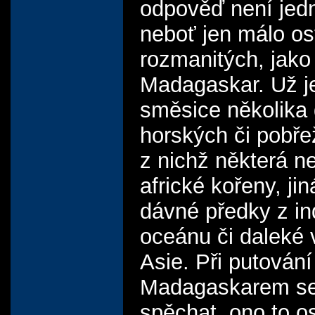
odpověď není jed
neboť jen málo ost
rozmanitých, jako
Madagaskar. Už j
směsice několika 
horských či pobře
z nichž některá n
africké kořeny, ji
dávné předky z in
oceánu či daleké
Asie. Při putování
Madagaskarem se 
spěchat, ono to o