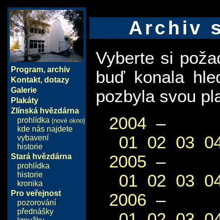
Archiv 
Vyberte si pož
Program
,
archiv
buď konala hle
Kontakt, dotazy
Galerie
pozbyla svou pla
Plakáty
Zlínská hvězdárna
2004
–
prohlídka
(nové okno)
kde nás najdete
01
02
03
0
vybavení
historie
2005
–
Stará hvězdárna
prohlídka
historie
01
02
03
0
kronika
Pro veřejnost
2006
–
pozorování
přednášky
01
02
03
0