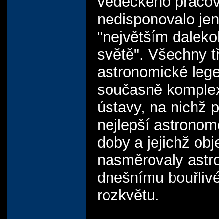
vědeckého pracovi
nedisponovalo jen
"největším dalek
světě". Všechny tř
astronomické leg
současně komple
ústavy, na nichž p
nejlepší astrono
doby a jejichž obj
nasměrovaly astr
dnešnímu bouřli
rozkvětu.