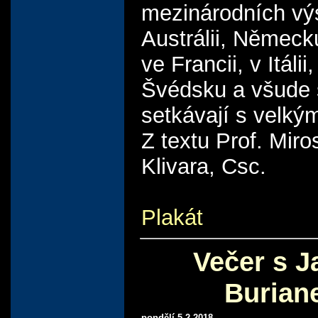
mezinárodních vý
Austrálii, Německ
ve Francii, v Itálii
Švédsku a všude 
setkávají s velk
Z textu Prof. Miro
Klivara, Csc.
Plakát
Večer s 
Burian
pondělí 5.2.2018