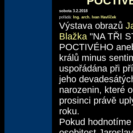
POCTIV
sobota 3.2.2018
pořádá:
Ing. arch. Ivan Havlíček
Výstava obrazů
J
Blažka
"NA TŘI 
POCTIVÉHO aneb
králů minus senti
uspořádána při pří
jeho devadesátýc
narozenin, které o
prosinci právě up
roku.
Pokud hodnotíme 
osobitost Jarosla