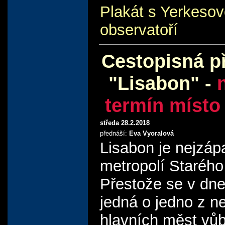
Plakát s Yerkeso
observatoří
Cestopisná p
"Lisabon" -
termín místo
středa 28.2.2018
přednáší:
Eva Vyoralová
Lisabon je nejzáp
metropolí Starého
Přestože se v dn
jedná o jedno z n
hlavních měst vůb