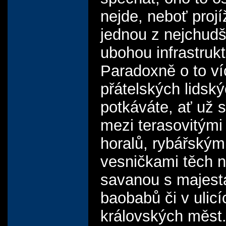
nejde, neboť projí
jednou z nejchudš
ubohou infrastrukt
Paradoxně o to ví
přátelských lidsk
potkáváte, ať už s
mezi terasovitými 
horalů, rybářským
vesničkami těch n
savanou s majest
baobabů či v ulicí
královských měst