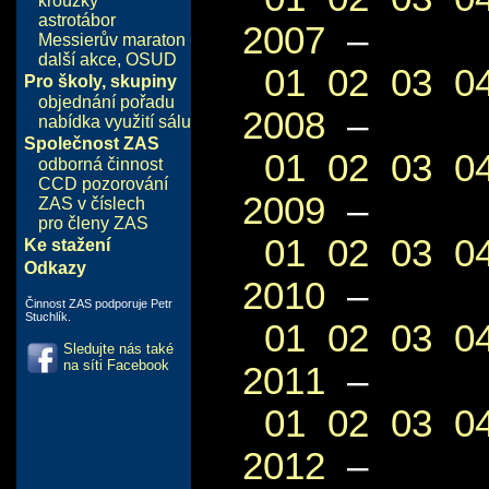
kroužky
astrotábor
2007
–
Messierův maraton
další akce
,
OSUD
01
02
03
0
Pro školy, skupiny
objednání pořadu
2008
–
nabídka využití sálu
Společnost ZAS
01
02
03
0
odborná činnost
CCD pozorování
2009
–
ZAS v číslech
pro členy ZAS
01
02
03
0
Ke stažení
Odkazy
2010
–
Činnost ZAS podporuje Petr
Stuchlík.
01
02
03
0
Sledujte nás také
na síti Facebook
2011
–
01
02
03
0
2012
–