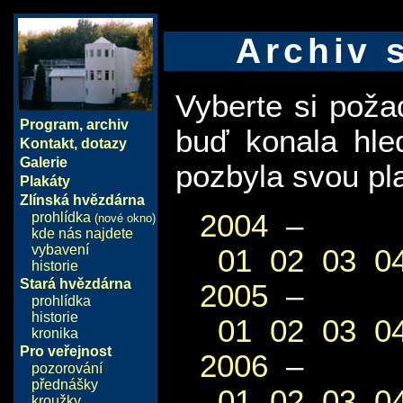
Archiv 
Vyberte si pož
Program
,
archiv
buď konala hle
Kontakt, dotazy
Galerie
pozbyla svou pla
Plakáty
Zlínská hvězdárna
2004
–
prohlídka
(nové okno)
kde nás najdete
vybavení
01
02
03
0
historie
Stará hvězdárna
2005
–
prohlídka
historie
01
02
03
0
kronika
Pro veřejnost
2006
–
pozorování
přednášky
01
02
03
0
kroužky