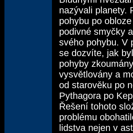
nazývali planety. 
pohybu po obloze 
podivné smyčky 
svého pohybu. V 
se dozvíte, jak b
pohyby zkoumány
vysvětlovány a m
od starověku po 
Pythagora po Kepl
Řešení tohoto slo
problému obohati
lidstva nejen v as