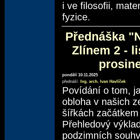
i ve filosofii, mat
fyzice.
Přednáška "
Zlínem 2 - l
prosin
pondělí 10.11.2025
přednáší:
Ing. arch. Ivan Havlíček
Povídání o tom, j
obloha v našich 
šířkách začátkem
Přehledový výkla
podzimních souhv