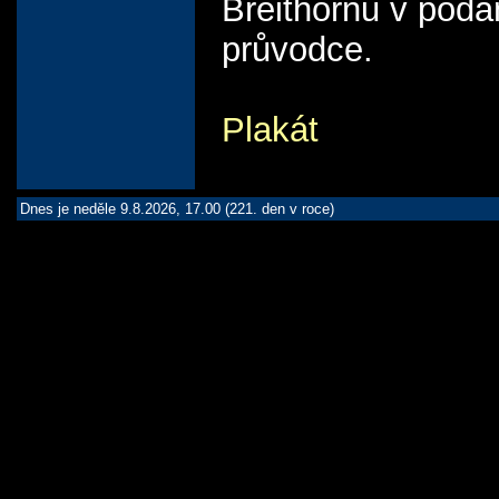
Breithornu v podá
průvodce.
Plakát
Dnes je neděle 9.8.2026, 17.00 (221. den v roce)