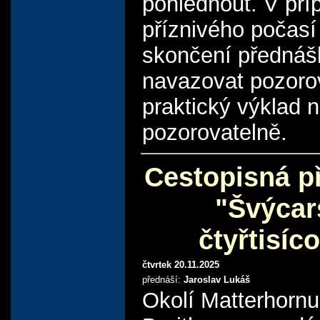
pohlédnout. V pří
příznivého počasí
skončení přednáš
navazovat pozoro
praktický výklad 
pozorovatelně.
Cestopisná p
"Švýcar
čtyřtisíc
čtvrtek 20.11.2025
přednáší:
Jaroslav Lukáš
Okolí Matterhornu