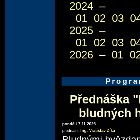
2024
–
01
02
03
0
2025
–
01
02
03
0
2026
–
01
0
Progr
Přednáška "
bludných 
pondělí 3.11.2025
přednáší:
Ing. Vratislav Zíka
Bludnými hvězda