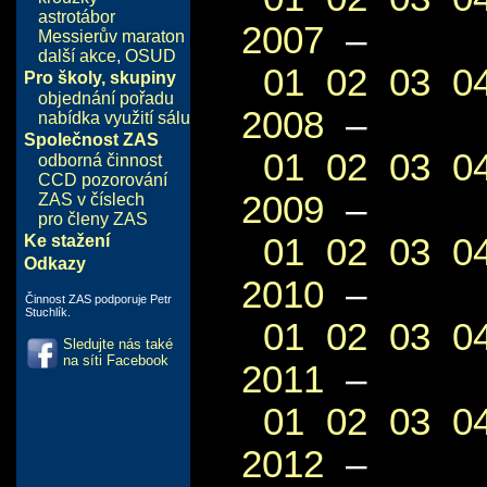
astrotábor
2007
–
Messierův maraton
další akce
,
OSUD
01
02
03
0
Pro školy, skupiny
objednání pořadu
2008
–
nabídka využití sálu
Společnost ZAS
01
02
03
0
odborná činnost
CCD pozorování
2009
–
ZAS v číslech
pro členy ZAS
01
02
03
0
Ke stažení
Odkazy
2010
–
Činnost ZAS podporuje Petr
Stuchlík.
01
02
03
0
Sledujte nás také
na síti Facebook
2011
–
01
02
03
0
2012
–